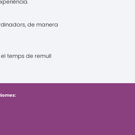
xperiència.
 ordinadors, de manera
s el temps de remull
idiomes:
s