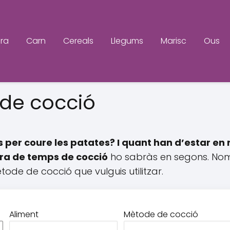
ra
Carn
Cereals
Llegums
Marisc
Ous
de cocció
per coure les patates? I quant han d’estar en r
ra de temps de cocció
ho sabràs en segons. Nomé
ètode de cocció que vulguis utilitzar.
Aliment
Mètode de cocció