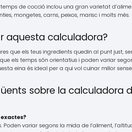
temps de cocció inclou una gran varietat d’alim
nties, mongetes, carns, peixos, marisc i molts més.
zar aquesta calculadora?
ures que els teus ingredients quedin al punt just, 
que els temps són orientatius i poden variar segon
sta eina és ideal per a qui vol cuinar millor sens
qüents sobre la calculadora
n exactes?
Poden variar segons la mida de l’aliment, l’altitud,