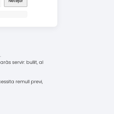
Netejar
.
às servir: bullit, al
essita remull previ,