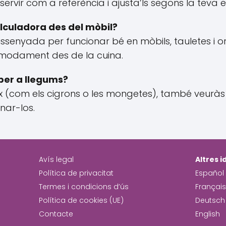
servir com a referència i ajusta’ls segons la teva e
alculadora des del mòbil?
dissenyada per funcionar bé en mòbils, tauletes i
òmodament des de la cuina.
per a llegums?
reix (com els cigrons o les mongetes), també veurà
nar-los.
Avís legal
Altres 
Política de privacitat
Español
Termes i condicions d’ús
Françai
Política de cookies (UE)
Deutsch
Contacte
English