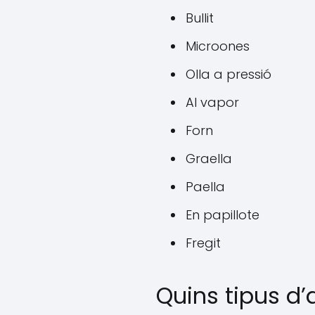
Bullit
Microones
Olla a pressió
Al vapor
Forn
Graella
Paella
En papillote
Fregit
Quins tipus d’