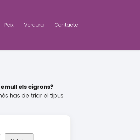
Peix
Verdura
Contacte
emull els cigrons?
s has de triar el tipus